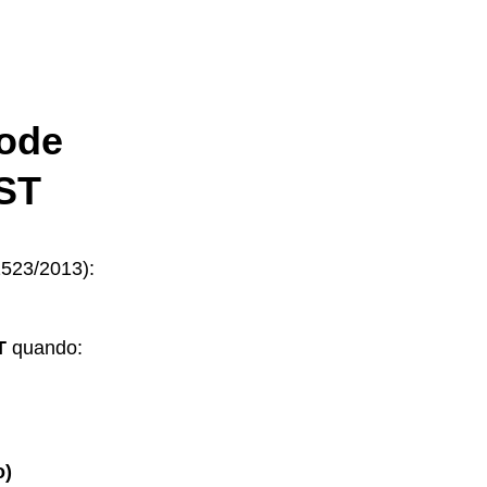
Pode
-ST
2523/2013):
T
quando:
o)