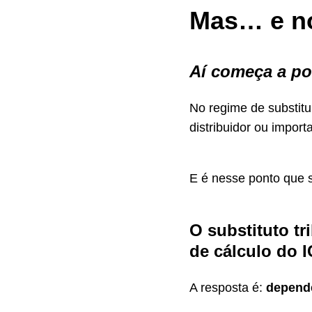
Mas… e n
Aí começa a po
No regime de substitui
distribuidor ou impor
E é nesse ponto que 
O substituto tr
de cálculo do 
A resposta é:
depende