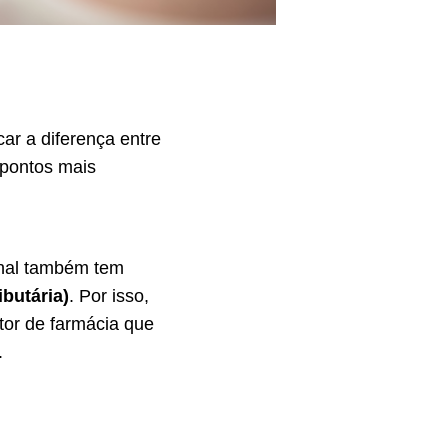
car a diferença entre
 pontos mais
onal também tem
butária)
. Por isso,
tor de farmácia que
.