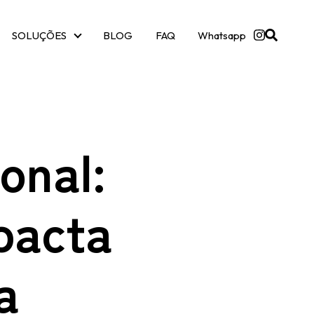
SOLUÇÕES
BLOG
FAQ
Whatsapp
SOLUÇÕES
onal:
pacta
a